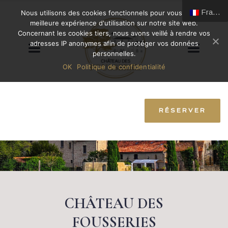
Français
Nous utilisons des cookies fonctionnels pour vous offrir la
meilleure expérience d'utilisation sur notre site web.
Concernant les cookies tiers, nous avons veillé à rendre vos
adresses IP anonymes afin de protéger vos données
personnelles.
OK
Politique de confidentialité
RÉSERVER
 CHÂTEAU DES 
FOUSSERIES